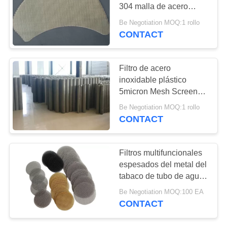
MAPA
304 malla de acero
inoxidable de 5
DEL
Be Negotiation MOQ:1 rollo
micrones
CONTACT
82
SITIO
Pantalla de malla
PRIVACY
Filtro de acero
del filtro del acero
inoxidable plástico
POLICY
5micron Mesh Screen
inoxidable
del extrusor redondo
Be Negotiation MOQ:1 rollo
CONTACT
51
Filtros multifuncionales
Cerca Wire
espesados del metal del
tabaco de tubo de agua
Tensioner de la
de la cachimba
Be Negotiation MOQ:100 EA
granja
CONTACT