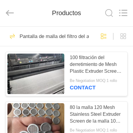
2025
AN
PING
XI
Productos
RUN
METAL
MESH
CO.,LTD.
HOGAR
All
109
Rights
Pantalla de malla del filtro del acero inoxidable
Reserved.
Tela de la cerca de
PRODUCTOS
la alambrada
100 filtración del
derretimiento de Mesh
SOBRE
Plastic Extruder Screen
NOSOTROS
For de la malla 120 y
Be Negotiation MOQ:1 rollo
proceso de la
CONTACT
protuberancia
105
VIAJE
colocaciones de la
DE
80 la malla 120 Mesh
Stainless Steel Extruder
LA
cerca de la
Screen de la malla 100
FÁBRICA
modificó para requisitos
alambrada
Be Negotiation MOQ:1 rollo