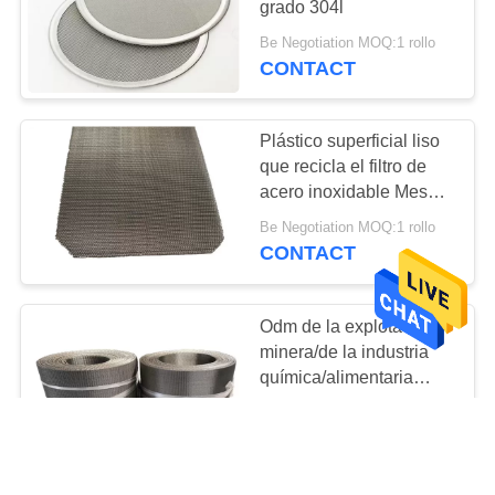
grado 304l
16
Be Negotiation MOQ:1 rollo
Cerca Band de la
CONTACT
alambrada
Plástico superficial liso
que recicla el filtro de
acero inoxidable Mesh
Screen del 10cm
Be Negotiation MOQ:1 rollo
CONTACT
9
Extremo del carril
Odm de la explotación
de cerca de la
minera/de la industria
química/alimentaria
alambrada
malla de acero
Be Negotiation MOQ:1 rollo
inoxidable de 40
CONTACT
micrones
8