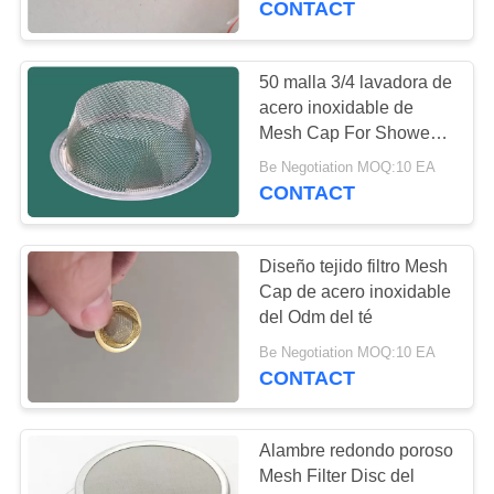
CONTACT
13
malla metálica
50 malla 3/4 lavadora de
acero inoxidable de
ampliada
Mesh Cap For Shower
Head de 1 pulgada
Be Negotiation MOQ:10 EA
CONTACT
Diseño tejido filtro Mesh
11
Cap de acero inoxidable
Alambre soldado
del Odm del té
con autógena
Be Negotiation MOQ:10 EA
CONTACT
Gabions
Alambre redondo poroso
Mesh Filter Disc del