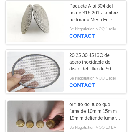
Paquete Aisi 304 del
borde 316 201 alambre
89
perforado Mesh Filter
Concertina del
Disc
Be Negotiation MOQ:1 rollo
CONTACT
alambre de la
maquinilla de afeitar
20 25 30 45 ISO de
acero inoxidable del
disco del filtro de 50
micrones con el borde
38
Be Negotiation MOQ:1 rollo
CONTACT
Malla metálica
decorativa
el filtro del tubo que
fuma de 10m m 15m m
19m m defiende fumar
apto Bongs
Be Negotiation MOQ:10 EA