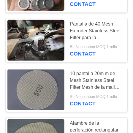
particulares
CONTACT
CONTROL
DE
Pantalla de 40 Mesh
104
CALIDAD
Extruder Stainless Steel
cerca de la malla de
Filter para la
protuberancia plástica y
la alambrada
Be Negotiation MOQ:1 rollo
ÉNTRENOS
de goma
CONTACT
EN
CONTACTO
10 pantalla 20m m de
CON
Mesh Stainless Steel
Filter Mesh de la malla
162
30 de la malla 20
PIDA
Be Negotiation MOQ:1 rollo
Malla de la cuerda
CONTACT
UNA
de alambre de
CITA
Alambre de la
acero inoxidable
perforación rectangular