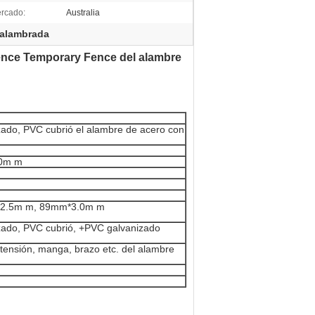
rcado:
Australia
a alambrada
ence Temporary Fence del alambre
zado, PVC cubrió el alambre de acero con
0m m
2.5m m, 89mm*3.0m m
izado, PVC cubrió, +PVC galvanizado
a tensión, manga, brazo etc. del alambre