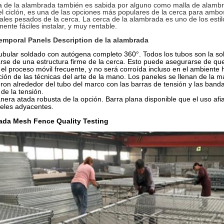
a de la alambrada también es sabida por alguno como malla de alambr
el ciclón, es una de las opciones más populares de la cerca para ambos
ales pesados de la cerca. La cerca de la alambrada es uno de los estil
mente fáciles instalar, y muy rentable.
emporal Panels Description de la alambrada
ubular soldado con autógena completo 360°. Todos los tubos son la s
rse de una estructura firme de la cerca. Esto puede asegurarse de qu
el proceso móvil frecuente, y no será corroída incluso en el ambiente h
ción de las técnicas del arte de la mano. Los paneles se llenan de la m
eron alrededor del tubo del marco con las barras de tensión y las ban
de la tensión.
nera atada robusta de la opción. Barra plana disponible que el uso af
eles adyacentes.
ada Mesh Fence Quality Testing