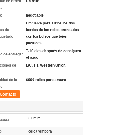
dad de orden
Un rollo
a:
o:
negotiable
Envuelva para arriba los dos
les de
bordes de los rollos prensados
quetado:
con los bolsos que tejen
plásticos
7-10 días después de consiguen
o de entrega:
el pago
ciones de
L/C, T/T, Western Union,
idad de la
6000 rollos por semana
e:
Contacto
3.0m m
ambre:
o:
cerca temporal