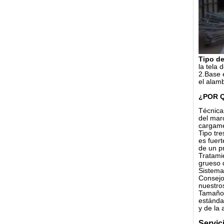
Tipo de
la tela 
2.Base e
el alam
¿POR Q
Técnica
del marc
cargame
Tipo tre
es fuert
de un pr
Tratami
grueso 
Sistema
Consejo
nuestro
Tamaño 
estándar
y de la 
Servic