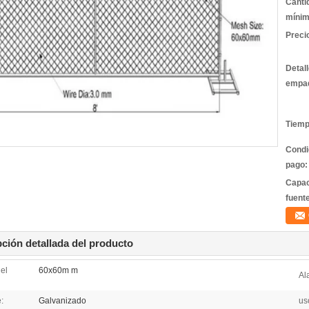
Canti
mínim
Preci
Detal
empa
Tiemp
Condi
pago:
Capac
fuent
ción detallada del producto
el
60x60m m
Al
:
Galvanizado
us