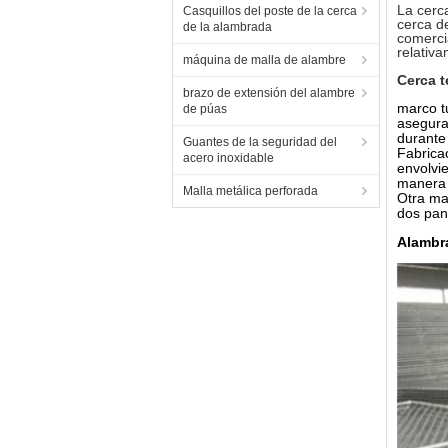
La cerc
Casquillos del poste de la cerca
cerca d
de la alambrada
comerci
relativa
máquina de malla de alambre
Cerca t
brazo de extensión del alambre
marco t
de púas
asegura
durante 
Guantes de la seguridad del
Fabrica
acero inoxidable
envolvi
manera 
Malla metálica perforada
Otra ma
dos pan
Alambr