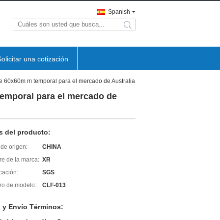
Spanish
search
Solicitar una cotización
de 60x60m m temporal para el mercado de Australia
temporal para el mercado de
s del producto:
de origen:
CHINA
e de la marca:
XR
icación:
SGS
o de modelo:
CLF-013
 y Envío Términos: