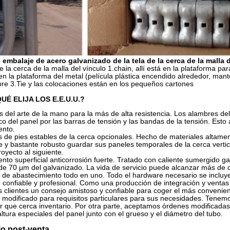
 embalaje de acero galvanizado de la tela de la cerca de la malla 
de la cerca de la malla del vínculo 1.chain, allí está en la plataforma para
n la plataforma del metal (película plástica encendido alrededor, mant
bre 3.Tie y las colocaciones están en los pequeños cartones
UÉ ELIJA LOS E.E.U.U.?
s del arte de la mano para la más de alta resistencia. Los alambres de
o del panel por las barras de tensión y las bandas de la tensión. Esto 
nto.
s de pies estables de la cerca opcionales. Hecho de materiales altamen
e y bastante robusto guardar sus paneles temporales de la cerca vertic
oyecto al siguiente.
ento superficial anticorrosión fuerte. Tratado con caliente sumergido 
de 70 µm del galvanizado. La vida de servicio puede alcanzar más de 
 de abastecimiento todo en uno. Todo el hardware necesario se incluye
 confiable y profesional. Como una producción de integración y ventas
s clientes un consejo amistoso y confiable para coger el más convenie
modificado para requisitos particulares para sus necesidades. Tene
 que cerca inventario. Por otra parte, aceptamos órdenes modificadas p
altura especiales del panel junto con el grueso y el diámetro del tubo.
io post-venta