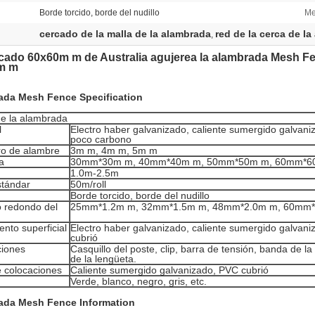
Borde torcido, borde del nudillo
Me
cercado de la malla de la alambrada
red de la cerca de l
,
cado 60x60m m de Australia agujerea la alambrada Mesh F
0m m
ada Mesh Fence Specification
e la alambrada
l
Electro haber galvanizado, caliente sumergido galvani
poco carbono
ro de alambre
3m m, 4m m, 5m m
a
30mm*30m m, 40mm*40m m, 50mm*50m m, 60mm*6
1.0m-2.5m
stándar
50m/roll
Borde torcido, borde del nudillo
 redondo del
25mm*1.2m m, 32mm*1.5m m, 48mm*2.0m m, 60mm*
ento superficial
Electro haber galvanizado, caliente sumergido galvan
cubrió
ciones
Casquillo del poste, clip, barra de tensión, banda de l
de la lengüeta.
e colocaciones
Caliente sumergido galvanizado, PVC cubrió
Verde, blanco, negro, gris, etc.
ada Mesh Fence Information